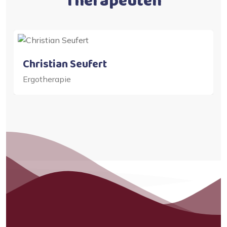
Therapeuten
 Seufert
Chiara Falk
Ergotherapie